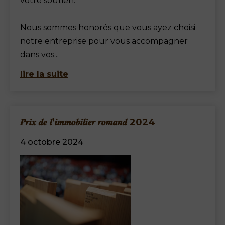
votre soutien.
Nous sommes honorés que vous ayez choisi
notre entreprise pour vous accompagner
dans vos...
lire la suite
𝑷𝒓𝒊𝒙 𝒅𝒆 𝒍’𝒊𝒎𝒎𝒐𝒃𝒊𝒍𝒊𝒆𝒓 𝒓𝒐𝒎𝒂𝒏𝒅 2024
4 octobre 2024