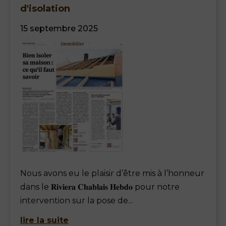
d'isolation
15 septembre 2025
Nous avons eu le plaisir d’être mis à l’honneur
dans le 𝐑𝐢𝐯𝐢𝐞𝐫𝐚 𝐂𝐡𝐚𝐛𝐥𝐚𝐢𝐬 𝐇𝐞𝐛𝐝𝐨 pour notre
intervention sur la pose de...
lire la suite