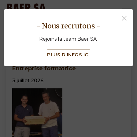
baermenuiserie.ch
- Nous recrutons -
Actualités
Rejoins la team Baer SA!
PLUS D'INFOS ICI
Entreprise formatrice
3 juillet 2026