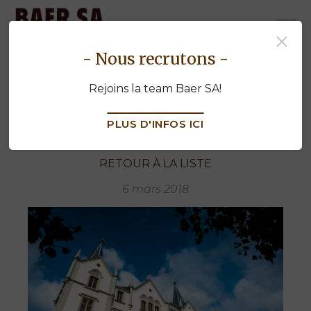
baermenuiserie.ch
- Nous recrutons -
Château de l'Aile_Distinction 2018
Rejoins la team Baer SA!
PLUS D'INFOS ICI
RETOUR À LA LISTE
6 mars 2018