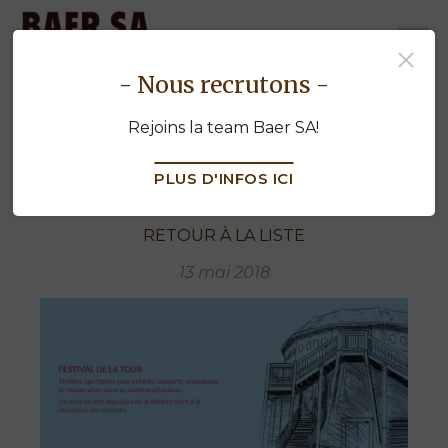
baermenuiserie.ch
- Nous recrutons -
Festival de la Tour
Rejoins la team Baer SA!
PLUS D'INFOS ICI
RETOUR À LA LISTE
13 mai 2018