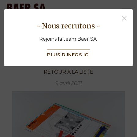
baermenuiserie.ch
- Nous recrutons -
Gare de Vevey
Rejoins la team Baer SA!
PLUS D'INFOS ICI
RETOUR À LA LISTE
9 avril 2021