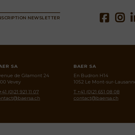
NSCRIPTION NEWSLETTER
AER SA
BAER SA
venue de Gilamont 24
En Budron H14
800 Vevey
1052 Le Mont-sur-Lausann
ie.ch
+41 (0)21 921 11 07
T +41 (0)21 651 08 08
ontact@baersa.ch
contact@baersa.ch