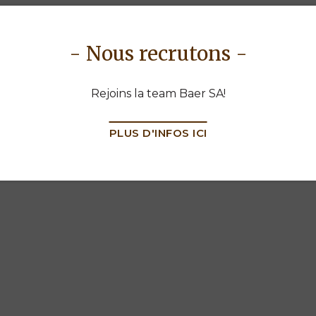
 votre quotidien, pour tous vos petits travaux
rique Baer Service
- Nous recrutons -
Rejoins la team Baer SA!
PLUS D'INFOS ICI