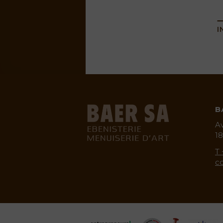
I
B
A
1
baermenuiser
T 
c