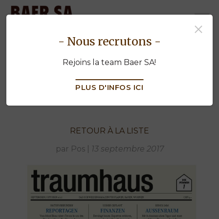
baermenuiserie.ch
- Nous recrutons -
Une belle référence chez
Rejoins la team Baer SA!
"Traumhaus"
PLUS D'INFOS ICI
RETOUR À LA LISTE
par Pos
|
13 septembre 2017